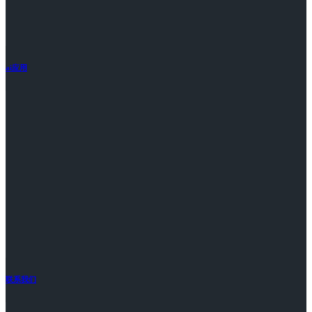
ai应用
联系我们