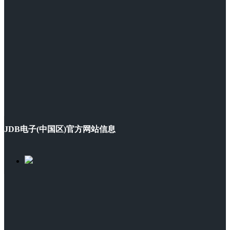
JDB电子(中国区)官方网站信息