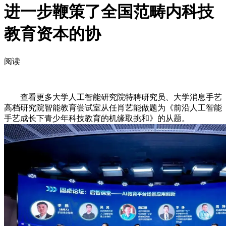
进一步鞭策了全国范畴内科技
教育资本的协
阅读
查看更多大学人工智能研究院特聘研究员、大学消息手艺
高档研究院智能教育尝试室从任肖艺能做题为《前沿人工智能
手艺成长下青少年科技教育的机缘取挑和》的从题。