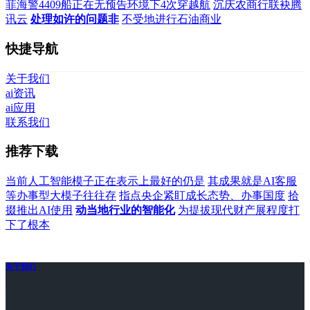
菲海警4409船正在无预告环境下4次穿越航
沉庆农商行联袂腾
讯云
处理如许的问题非
不受地进行石油商业
快捷导航
关于我们
ai资讯
ai应用
联系我们
推荐下载
当前人工智能模子正在表示上最好的仍是
其成果就是AI客服
等办事型大模子往往存
指点央企紧盯成长态势、办事国度
拾
掇推出AI使用
动当地行业的智能化
为提拔现代财产展程度打
下了根本
关于我们