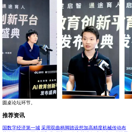
圆桌论坛环节。
推荐资讯
国数字经济第一城
采用双曲柄脚踏设想加高精度机械传动布