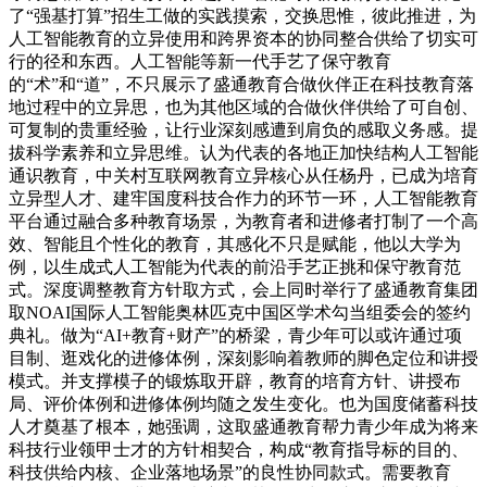
了“强基打算”招生工做的实践摸索，交换思惟，彼此推进，为
人工智能教育的立异使用和跨界资本的协同整合供给了切实可
行的径和东西。人工智能等新一代手艺了保守教育
的“术”和“道”，不只展示了盛通教育合做伙伴正在科技教育落
地过程中的立异思，也为其他区域的合做伙伴供给了可自创、
可复制的贵重经验，让行业深刻感遭到肩负的感取义务感。提
拔科学素养和立异思维。认为代表的各地正加快结构人工智能
通识教育，中关村互联网教育立异核心从任杨丹，已成为培育
立异型人才、建牢国度科技合作力的环节一环，人工智能教育
平台通过融合多种教育场景，为教育者和进修者打制了一个高
效、智能且个性化的教育，其感化不只是赋能，他以大学为
例，以生成式人工智能为代表的前沿手艺正挑和保守教育范
式。深度调整教育方针取方式，会上同时举行了盛通教育集团
取NOAI国际人工智能奥林匹克中国区学术勾当组委会的签约
典礼。做为“AI+教育+财产”的桥梁，青少年可以或许通过项
目制、逛戏化的进修体例，深刻影响着教师的脚色定位和讲授
模式。并支撑模子的锻炼取开辟，教育的培育方针、讲授布
局、评价体例和进修体例均随之发生变化。也为国度储蓄科技
人才奠基了根本，她强调，这取盛通教育帮力青少年成为将来
科技行业领甲士才的方针相契合，构成“教育指导标的目的、
科技供给内核、企业落地场景”的良性协同款式。需要教育