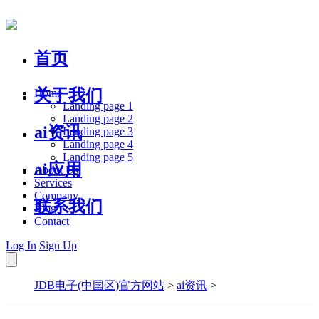
首页
关于我们
Home
Landing page 1
Landing page 2
ai资讯
Landing page 3
Landing page 4
Landing page 5
ai应用
About Us
Services
Company
联系我们
Blog
Contact
Log In
Sign Up
JDB电子(中国区)官方网站
>
ai资讯
>