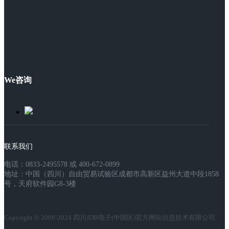
We咨询
联系我们
电话：0833-2495578 或 400-672-0899
地址：中国（四川）自由贸易试验区成都市高新区益州大道中段1858
号，天府软件园G8-3楼
Copyright © 2009-2024 四川JDB电子(中国区)官方网站信息技术有限公司